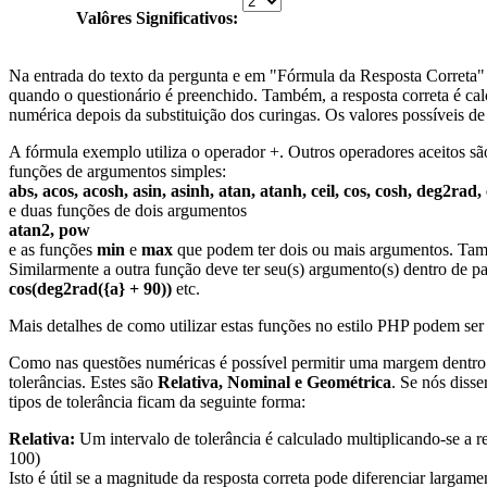
Valôres Significativos:
Na entrada do texto da pergunta e em "Fórmula da Resposta Correta" 
quando o questionário é preenchido. Também, a resposta correta é ca
numérica depois da substituição dos curingas. Os valores possíveis de
A fórmula exemplo utiliza o operador +. Outros operadores aceitos s
funções de argumentos simples:
abs, acos, acosh, asin, asinh, atan, atanh, ceil, cos, cosh, deg2rad,
e duas funções de dois argumentos
atan2, pow
e as funções
min
e
max
que podem ter dois ou mais argumentos. Tamb
Similarmente a outra função deve ter seu(s) argumento(s) dentro de p
cos(deg2rad({a} + 90))
etc.
Mais detalhes de como utilizar estas funções no estilo PHP podem s
Como nas questões numéricas é possível permitir uma margem dentro da
tolerâncias. Estes são
Relativa, Nominal e Geométrica
. Se nós diss
tipos de tolerância ficam da seguinte forma:
Relativa:
Um intervalo de tolerância é calculado multiplicando-se a res
100)
Isto é útil se a magnitude da resposta correta pode diferenciar largamen