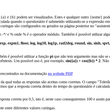
{a} e {b} podem ser visualizados. Estes e qualquer outro {nome} pode
lculada quando o questionário é submetido utilizando-se a expressão 
 curingas são configurados ou gerados na página posterior no "assistente
ão -*/ e % onde % é o operador módulo. Também é possível utilizar alg
 exp, expm1, floor, log, log10, log1p, rad2deg, round, sin, sinh, sprt
ém é possível utilizar a função
pi
que não tem argumento mas não se de
arêntesis. Um possível uso é, por exemplo,
sin({a}) + cos({b}) * 2
. Não 
er encontrados na documentação
no website PHP
 qual todas as respostas são aceitas como corretas. O campo "Tolerânci
ermos que a resposta correta dentro do tempo do questionário é calculada
posta correta por 0,5, isto é, neste caso conseguiremos 100 e assim para
te entre diferentes valores curingas.