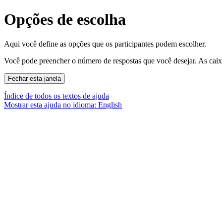
Opções de escolha
Aqui você define as opções que os participantes podem escolher.
Você pode preencher o número de respostas que você desejar. As caix
Índice de todos os textos de ajuda
Mostrar esta ajuda no idioma: English